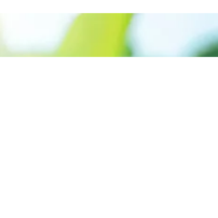
Appelez le +227 90-07-60-00
Donner la priorité aux
énergies renouvelables
pour créer un monde
plus sûr
Contactez-Nous