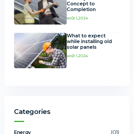
Concept to
Completion
août 1,2024
What to expect
while installing old
solar panels
août 1,2024
Categories
(01)
Energy