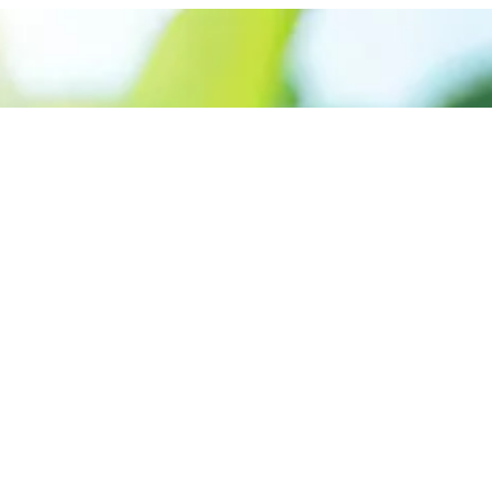
Appelez le +227 90-07-60-00
Donner la priorité aux
énergies renouvelables
pour créer un monde
plus sûr
Contactez-Nous