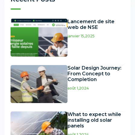
Lancement de site
web de NSE
janvier 15,2025
Solar Design Journey:
From Concept to
Completion
août 1,2024
What to expect while
installing old solar
panels
août 1,2024