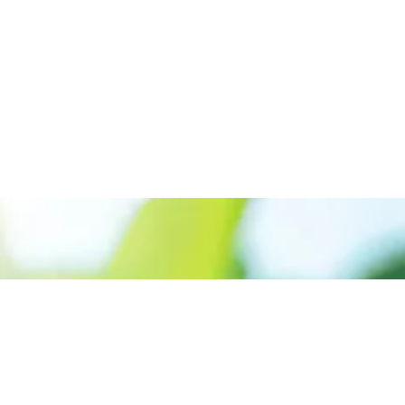
Appelez le +227 90-07-60-00
Donner la priorité aux
énergies renouvelables