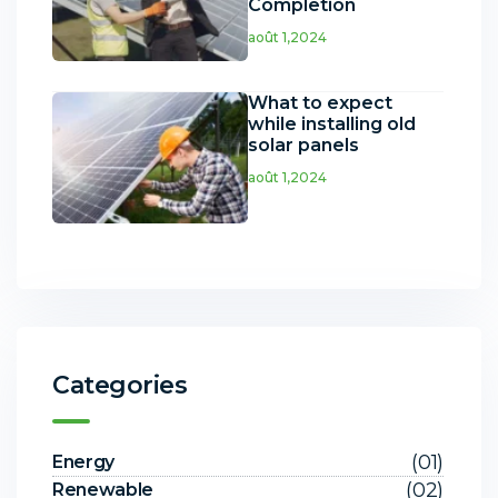
Completion
août 1,2024
What to expect
while installing old
solar panels
août 1,2024
Categories
(01)
Energy
(02)
Renewable