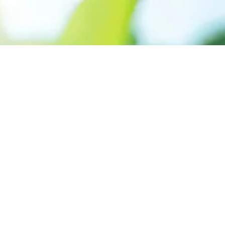
Appelez le +227 90-07-60-00
Donner la priorité aux
énergies renouvelables
pour créer un monde
plus sûr
Contactez-Nous